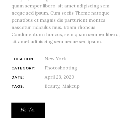
quam semper libero, sit amet adipiscing sem
neque sed ipsum. Cum sociis Theme natoque
penatibus et magnis dis parturient montes,
nascetur ridiculus mus. Etiam rhoncus.
Condimentum rhoncus, sem quam semper libero,
sit amet adipiscing sem neque sed ipsum.
New York
LOCATION:
Photoshooting
CATEGORY:
April 23, 2020
DATE:
Beauty
Makeup
TAGS:
Fb.
Tw.