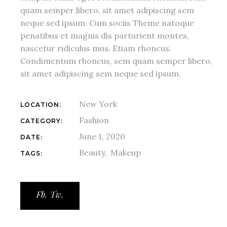
quam semper libero, sit amet adipiscing sem
neque sed ipsum. Cum sociis Theme natoque
penatibus et magnis dis parturient montes,
nascetur ridiculus mus. Etiam rhoncus.
Condimentum rhoncus, sem quam semper libero,
sit amet adipiscing sem neque sed ipsum.
New York
LOCATION:
Fashion
CATEGORY:
June 1, 2020
DATE:
Beauty
Makeup
TAGS:
Fb.
Tw.