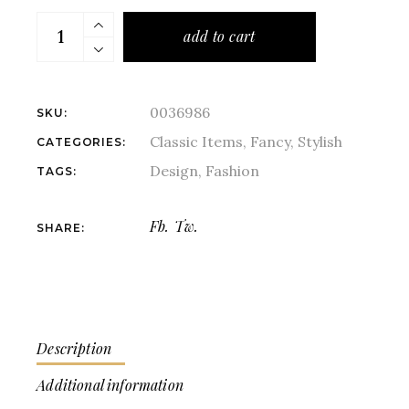
add to cart
0036986
SKU:
Classic Items
,
Fancy
,
Stylish
CATEGORIES:
Design
,
Fashion
TAGS:
Fb.
Tw.
SHARE:
Description
Additional information