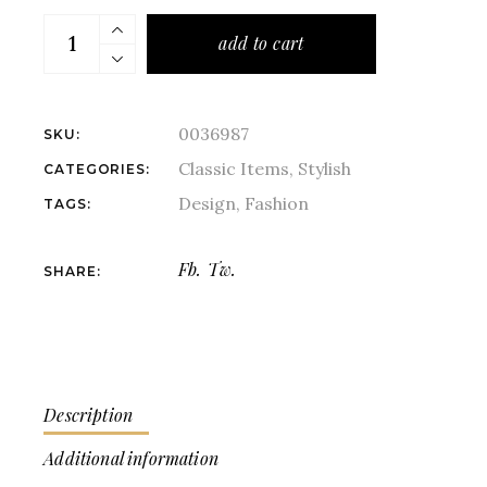
add to cart
0036987
SKU:
Classic Items
,
Stylish
CATEGORIES:
Design
,
Fashion
TAGS:
Fb.
Tw.
SHARE:
Description
Additional information