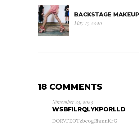
BACKSTAGE MAKEU
May 15, 2020
18 COMMENTS
November 25, 2025
WSBFILRQLYKPORLLD
DORVFEOTzbcogRhmnKrG