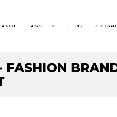
ABOUT
CAPABILITIES
GIFTING
PERSONALI
- FASHION BRAN
se
ise
T