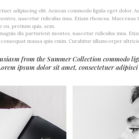
etuer adipiscing elit. Aenean commodo ligula eget dolor.
 montes, nascetur ridiculus mus. Etiam rhoncus. Maecenas
ue eu, pretium quis, sem.
agnis dis parturient montes, nascetur ridiculus mus. Eti
consequat massa quis enim. Curabitur ullamcorper ultricies
usiasm from the Summer Collection commodo lig
Lorem ipsum dolor sit amet, consectetuer adipisci 