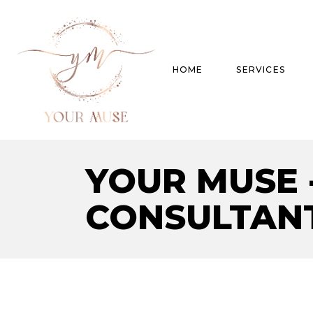
HOME
SERVICES
YOUR MUSE 
Product Experti
Areas of expert
CONSULTAN
Trend Analysis
Special Projects