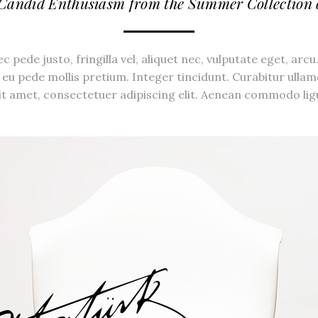
 Candid Enthusiasm from the Summer Collection
pede justo, fringilla vel, aliquet nec, vulputate eget, arcu.
s eu pede mollis pretium. Integer tincidunt. Curabitur ulla
it amet, consectetuer adipiscing elit. Aenean commodo ligu