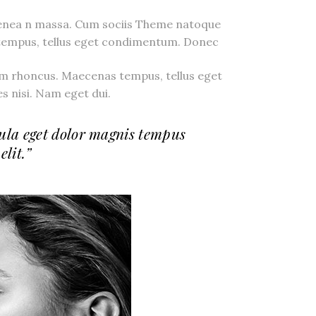
 Aenea n massa. Cum sociis Theme natoque
 tempus, tellus eget condimentum. Donec
am rhoncus. Maecenas tempus, tellus eget
 nisi. Nam eget dui.
ula eget dolor magnis tempus
elit.”