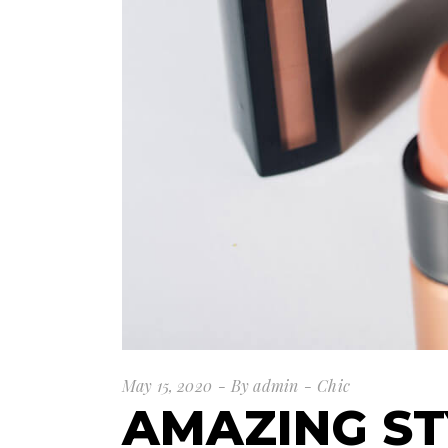
May 15, 2020
By
admin
Chic
AMAZING ST