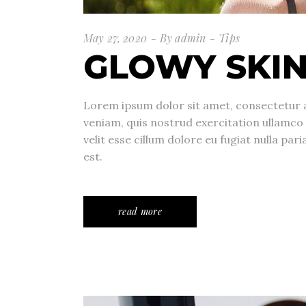
May 27, 2020
By
admin
Tips
GLOWY SKI
Lorem ipsum dolor sit amet, consectetur a
veniam, quis nostrud exercitation ullamco 
velit esse cillum dolore eu fugiat nulla pa
est.
read more