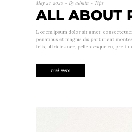
May 27, 2020
By
admin
Tips
ALL ABOUT 
L orem ipsum dolor sit amet, consectetue
penatibus et magnis dis parturient monte
felis, ultricies nec, pellentesque eu, pre
read more