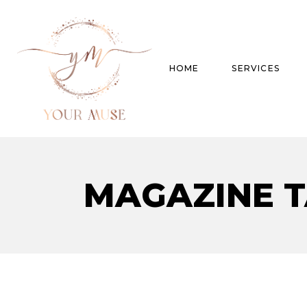
HOME
SERVICES
Product Experti
MAGAZINE 
Areas of expert
Trend Analysis
Special Projects