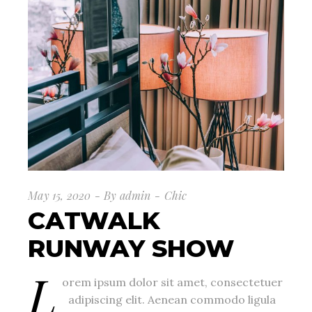
May 15, 2020
By
admin
Chic
CATWALK
RUNWAY SHOW
L
orem ipsum dolor sit amet, consectetuer
adipiscing elit. Aenean commodo ligula