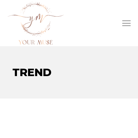
TREND