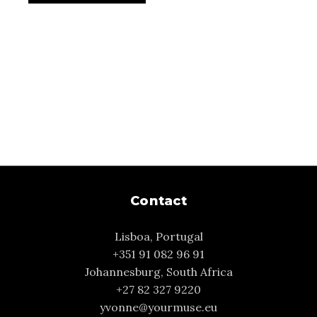
Contact
Lisboa, Portugal
+351 91 082 96 91
Johannesburg, South Africa
+27 82 327 9220
yvonne@yourmuse.eu