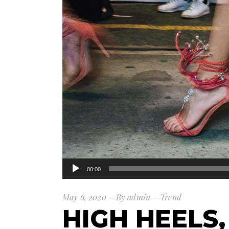
Audio
00:00
Player
May 6, 2020
By
admin
Trend
HIGH HEELS,