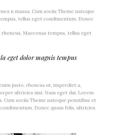
or
 Aenea n massa. Cum sociis Theme natoque
decrease
 tempus, tellus eget condimentum. Donec
volume.
m rhoncus. Maecenas tempus, tellus eget
la eget dolor magnis tempus
 enim justo, rhoncus ut, imperdiet a,
corper ultricies nisi. Nam eget dui. Lorem
sa. Cum sociis Theme natoque penatibus et
 condimentum. Donec quam felis, ultricies