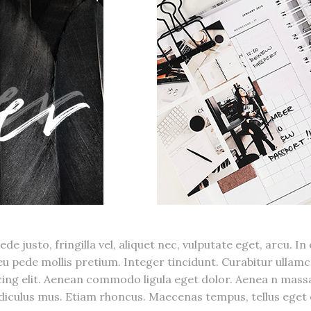
 justo, fringilla vel, aliquet nec, vulputate eget, arcu. In
 eu pede mollis pretium. Integer tincidunt. Curabitur ullam
cing elit. Aenean commodo ligula eget dolor. Aenea n mas
diculus mus. Etiam rhoncus. Maecenas tempus, tellus eget