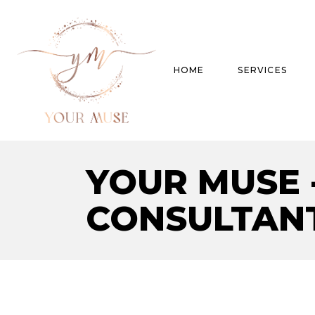
HOME
SERVICES
YOUR MUSE 
Product Experti
Areas of expert
CONSULTAN
Trend Analysis
Special Projects