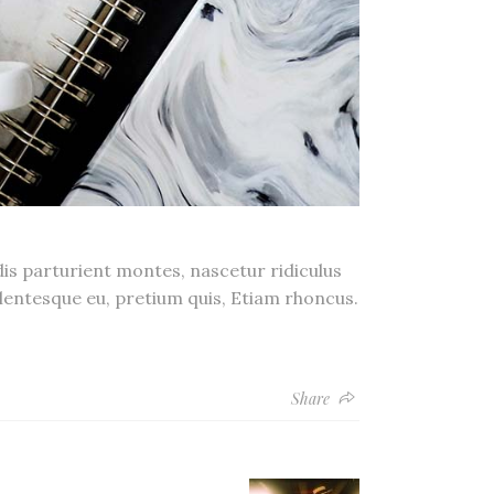
s parturient montes, nascetur ridiculus
lentesque eu, pretium quis, Etiam rhoncus.
Share