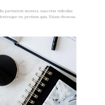
s parturient montes, nascetur ridiculus
lentesque eu, pretium quis, Etiam rhoncus.