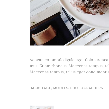
Aenean commodo ligula eget dolor. Aenea 
mus. Etiam rhoncus. Maecenas tempus, tell
Maecenas tempus, tellus eget condimen
,
,
BACKSTAGE
MODELS
PHOTOGRAPHERS