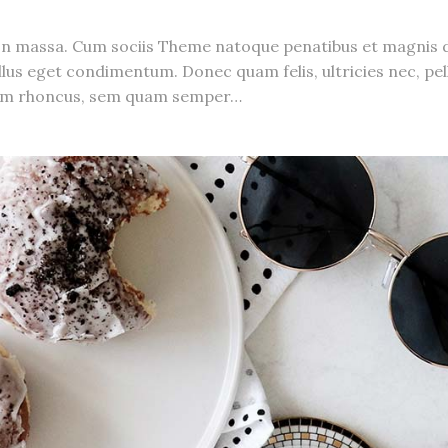
n massa. Cum sociis Theme natoque penatibus et magnis di
us eget condimentum. Donec quam felis, ultricies nec, pel
tum rhoncus, sem quam semper…