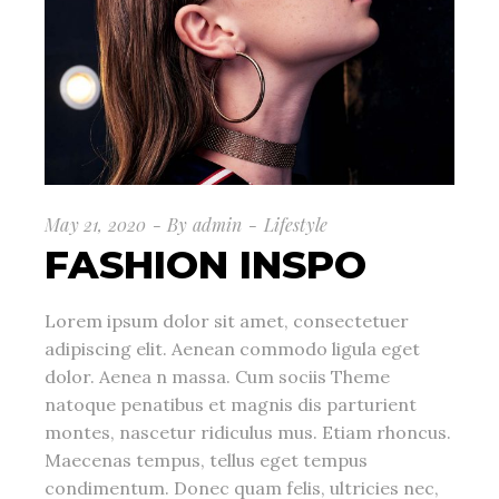
May 21, 2020
By
admin
Lifestyle
FASHION INSPO
Lorem ipsum dolor sit amet, consectetuer
adipiscing elit. Aenean commodo ligula eget
dolor. Aenea n massa. Cum sociis Theme
natoque penatibus et magnis dis parturient
montes, nascetur ridiculus mus. Etiam rhoncus.
Maecenas tempus, tellus eget tempus
condimentum. Donec quam felis, ultricies nec,