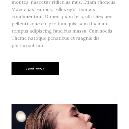
montes, nascetur ridiculus mus. Etiam rhoncus.
Maecenas tempus, tellus eget tempus
condimentum. Donec quam felis, ultricies nec,
pellentesque eu, pretium quis, sem tincidunt
tempus adipiscing faucibus massa. Cum sociis
Theme natoque penatibus et magnis dis
parturient mo
read more