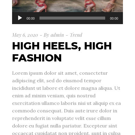
Audio
00:00
00:00
Player
May 6, 2020
By
admin
Trend
HIGH HEELS, HIGH
FASHION
Lorem ipsum dolor sit amet, consectetur
adipiscing elit, sed do eiusmod tempor
incididunt ut labore et dolore magna aliqua. Ut
enim ad minim veniam, quis nostrud
exercitation ullamco laboris nisi ut aliquip ex ea
commodo consequat. Duis aute irure dolor in
reprehenderit in voluptate velit esse cillum
dolore eu fugiat nulla pariatur. Excepteur sint
occaecat cupidatat non proident, sunt in culpa