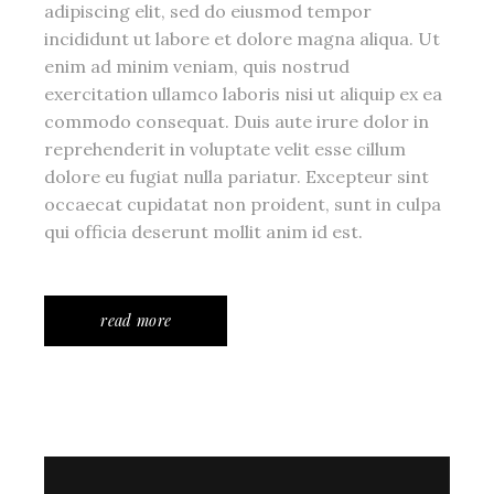
adipiscing elit, sed do eiusmod tempor
incididunt ut labore et dolore magna aliqua. Ut
enim ad minim veniam, quis nostrud
exercitation ullamco laboris nisi ut aliquip ex ea
commodo consequat. Duis aute irure dolor in
reprehenderit in voluptate velit esse cillum
dolore eu fugiat nulla pariatur. Excepteur sint
occaecat cupidatat non proident, sunt in culpa
qui officia deserunt mollit anim id est.
read more
Video