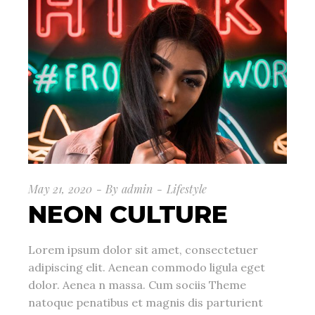
May 21, 2020
By
admin
Lifestyle
NEON CULTURE
Lorem ipsum dolor sit amet, consectetuer
adipiscing elit. Aenean commodo ligula eget
dolor. Aenea n massa. Cum sociis Theme
natoque penatibus et magnis dis parturient