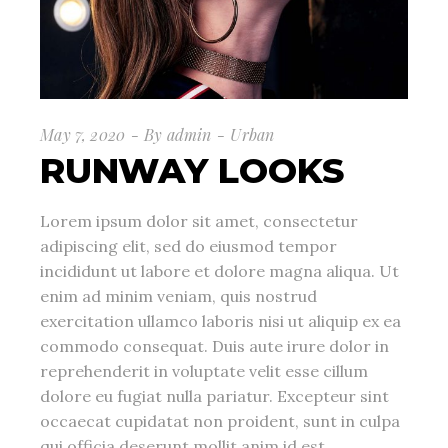
May 7, 2020
By
admin
Urban
RUNWAY LOOKS
Lorem ipsum dolor sit amet, consectetur
adipiscing elit, sed do eiusmod tempor
incididunt ut labore et dolore magna aliqua. Ut
enim ad minim veniam, quis nostrud
exercitation ullamco laboris nisi ut aliquip ex ea
commodo consequat. Duis aute irure dolor in
reprehenderit in voluptate velit esse cillum
dolore eu fugiat nulla pariatur. Excepteur sint
occaecat cupidatat non proident, sunt in culpa
qui officia deserunt mollit anim id est.