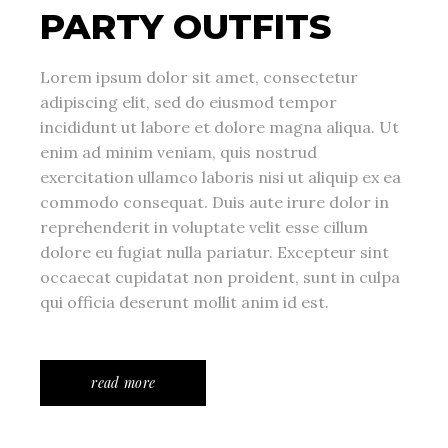
PARTY OUTFITS
Lorem ipsum dolor sit amet, consectetur
adipiscing elit, sed do eiusmod tempor
incididunt ut labore et dolore magna aliqua. Ut
enim ad minim veniam, quis nostrud
exercitation ullamco laboris nisi ut aliquip ex ea
commodo consequat. Duis aute irure dolor in
reprehenderit in voluptate velit esse cillum
dolore eu fugiat nulla pariatur. Excepteur sint
occaecat cupidatat non proident, sunt in culpa
qui officia deserunt mollit anim id est.
read more