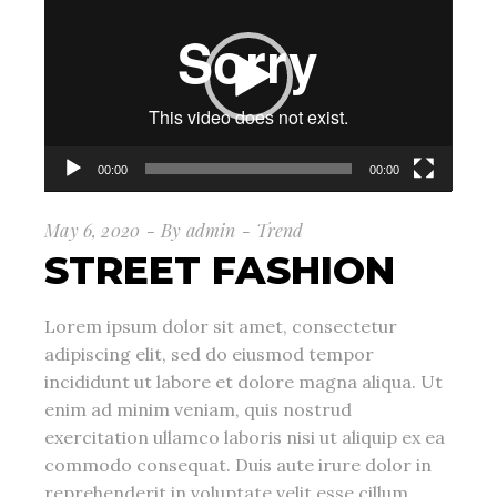
Player
00:00
00:00
May 6, 2020
By
admin
Trend
STREET FASHION
Lorem ipsum dolor sit amet, consectetur
adipiscing elit, sed do eiusmod tempor
incididunt ut labore et dolore magna aliqua. Ut
enim ad minim veniam, quis nostrud
exercitation ullamco laboris nisi ut aliquip ex ea
commodo consequat. Duis aute irure dolor in
reprehenderit in voluptate velit esse cillum