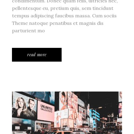
condimentum. Donec quam felis, ultricies nec,
pellentesque eu, pretium quis, sem tincidunt
tempus adipiscing faucibus massa. Cum sociis
Theme natoque penatibus et magnis dis
parturient mo
read more