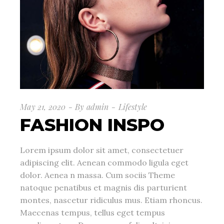
May 21, 2020
By
admin
Lifestyle
FASHION INSPO
Lorem ipsum dolor sit amet, consectetuer
adipiscing elit. Aenean commodo ligula eget
dolor. Aenea n massa. Cum sociis Theme
natoque penatibus et magnis dis parturient
montes, nascetur ridiculus mus. Etiam rhoncus.
Maecenas tempus, tellus eget tempus