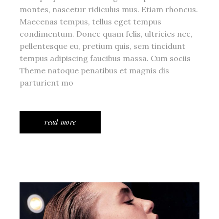
montes, nascetur ridiculus mus. Etiam rhoncus.
Maecenas tempus, tellus eget tempus
condimentum. Donec quam felis, ultricies nec,
pellentesque eu, pretium quis, sem tincidunt
tempus adipiscing faucibus massa. Cum sociis
Theme natoque penatibus et magnis dis
parturient mo
read more