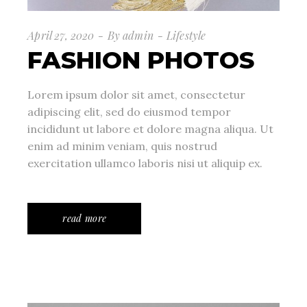
April 27, 2020
By
admin
Lifestyle
FASHION PHOTOS
Lorem ipsum dolor sit amet, consectetur
adipiscing elit, sed do eiusmod tempor
incididunt ut labore et dolore magna aliqua. Ut
enim ad minim veniam, quis nostrud
exercitation ullamco laboris nisi ut aliquip ex.
read more