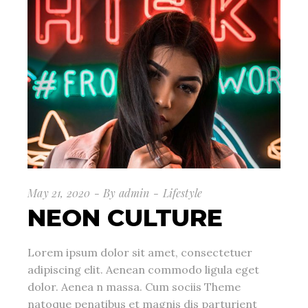
May 21, 2020
By
admin
Lifestyle
NEON CULTURE
Lorem ipsum dolor sit amet, consectetuer
adipiscing elit. Aenean commodo ligula eget
dolor. Aenea n massa. Cum sociis Theme
natoque penatibus et magnis dis parturient