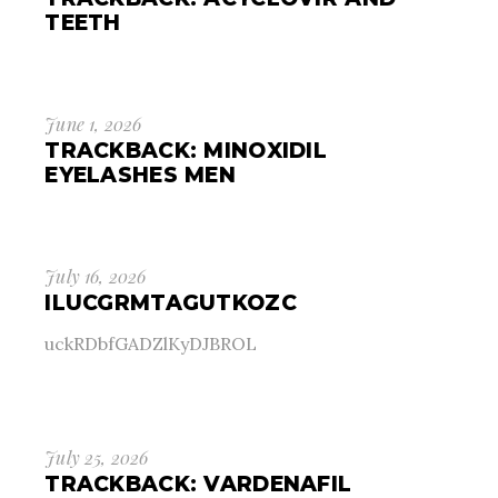
TEETH
June 1, 2026
TRACKBACK:
MINOXIDIL
EYELASHES MEN
July 16, 2026
ILUCGRMTAGUTKOZC
uckRDbfGADZlKyDJBROL
July 25, 2026
TRACKBACK:
VARDENAFIL