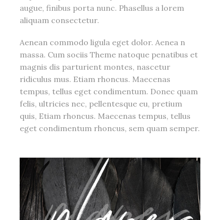
augue, finibus porta nunc. Phasellus a lorem
aliquam consectetur.
Aenean commodo ligula eget dolor. Aenea n
massa. Cum sociis Theme natoque penatibus et
magnis dis parturient montes, nascetur
ridiculus mus. Etiam rhoncus. Maecenas
tempus, tellus eget condimentum. Donec quam
felis, ultricies nec, pellentesque eu, pretium
quis, Etiam rhoncus. Maecenas tempus, tellus
eget condimentum rhoncus, sem quam semper.