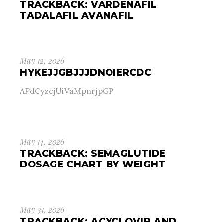
TRACKBACK:
VARDENAFIL
TADALAFIL AVANAFIL
May 12, 2026
HYKEJJGBJJJDNOIERCDC
APdCyzcjUiVaMpnrjpGP
May 14, 2026
TRACKBACK:
SEMAGLUTIDE
DOSAGE CHART BY WEIGHT
May 31, 2026
TRACKBACK:
ACYCLOVIR AND