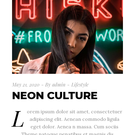
May 21, 2020
By
admin
Lifestyle
NEON CULTURE
L
orem ipsum dolor sit amet, consectetuer
adipiscing elit. Aenean commodo ligula
eget dolor. Aenea n massa. Cum sociis
Theme natoque penatibus et magnis dis