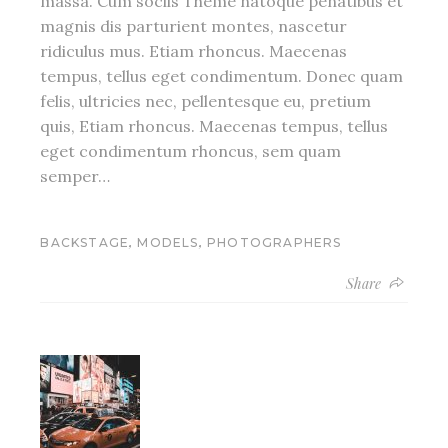
massa. Cum sociis Theme natoque penatibus et
magnis dis parturient montes, nascetur
ridiculus mus. Etiam rhoncus. Maecenas
tempus, tellus eget condimentum. Donec quam
felis, ultricies nec, pellentesque eu, pretium
quis, Etiam rhoncus. Maecenas tempus, tellus
eget condimentum rhoncus, sem quam
semper…
,
,
BACKSTAGE
MODELS
PHOTOGRAPHERS
Share