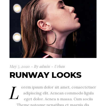
May 7, 2020
By
admin
Urban
RUNWAY LOOKS
L
orem ipsum dolor sit amet, consectetuer
adipiscing elit. Aenean commodo ligula
eget dolor. Aenea n massa. Cum sociis
Theme natoque penatibus et magnis dis