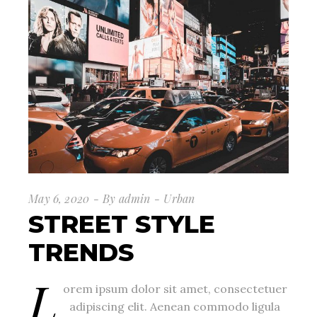
May 6, 2020
By
admin
Urban
STREET STYLE
TRENDS
L
orem ipsum dolor sit amet, consectetuer
adipiscing elit. Aenean commodo ligula