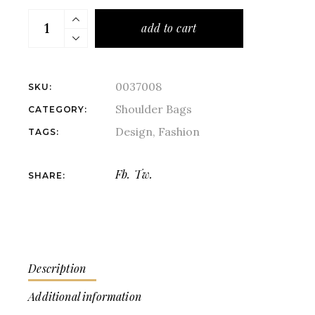
add to cart
0037008
SKU:
Shoulder Bags
CATEGORY:
Design
,
Fashion
TAGS:
Fb.
Tw.
SHARE:
Description
Additional information