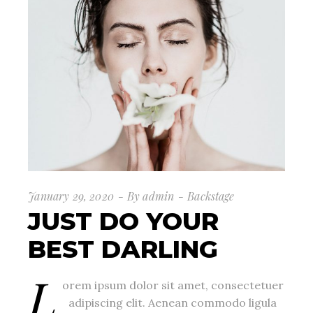
January 29, 2020
By
admin
Backstage
JUST DO YOUR
BEST DARLING
L
orem ipsum dolor sit amet, consectetuer
adipiscing elit. Aenean commodo ligula