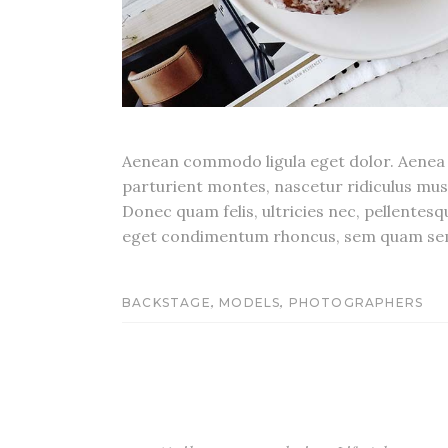
Aenean commodo ligula eget dolor. Aenea 
parturient montes, nascetur ridiculus mu
Donec quam felis, ultricies nec, pellentes
eget condimentum rhoncus, sem quam s
,
,
BACKSTAGE
MODELS
PHOTOGRAPHERS