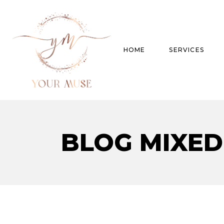
HOME
SERVICES
Product Experti
BLOG MIXED
Areas of expert
Trend Analysis
Special Projects