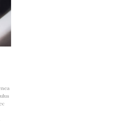
enea
ulus
ec
m