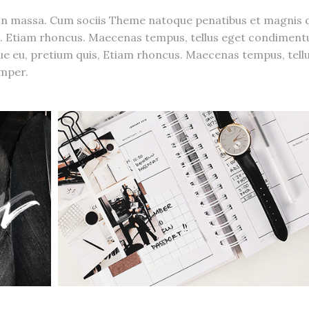
n massa. Cum sociis Theme natoque penatibus et magnis d
s. Etiam rhoncus. Maecenas tempus, tellus eget condiment
que eu, pretium quis, Etiam rhoncus. Maecenas tempus, tell
mper.