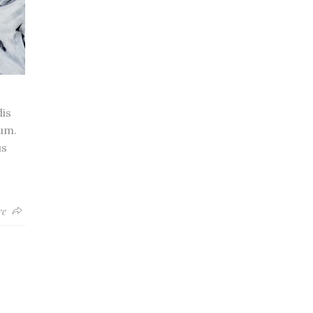
is
um.
us
re