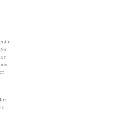
 enim
eger
uer
ibus
et
lor.
me
s