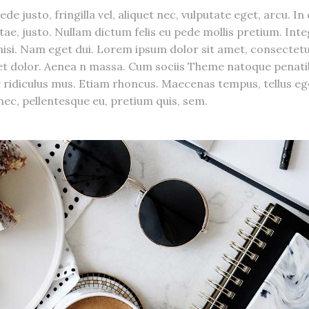
 justo, fringilla vel, aliquet nec, vulputate eget, arcu. In
itae, justo. Nullam dictum felis eu pede mollis pretium. Int
 nisi. Nam eget dui. Lorem ipsum dolor sit amet, consectet
get dolor. Aenea n massa. Cum sociis Theme natoque penat
 ridiculus mus. Etiam rhoncus. Maecenas tempus, tellus eg
ec, pellentesque eu, pretium quis, sem.