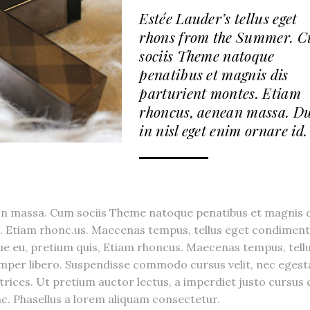
Estée Lauder’s tellus eget
rhons from the Summer. 
sociis Theme natoque
penatibus et magnis dis
parturient montes. Etiam
rhoncus, aenean massa. Du
in nisl eget enim ornare id.
n massa. Cum sociis Theme natoque penatibus et magnis d
s. Etiam rhonc.us. Maecenas tempus, tellus eget condimen
que eu, pretium quis, Etiam rhoncus. Maecenas tempus, tell
er libero. Suspendisse commodo cursus velit, nec egest
ltrices. Ut pretium auctor lectus, a imperdiet justo cursus 
nc. Phasellus a lorem aliquam consectetur.