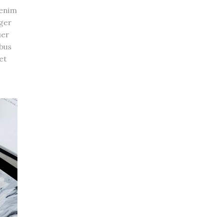
 enim
eger
uer
ibus
et