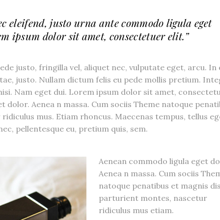
ec eleifend, justo urna ante commodo ligula eget
m ipsum dolor sit amet, consectetuer elit.”
 justo, fringilla vel, aliquet nec, vulputate eget, arcu. In
itae, justo. Nullam dictum felis eu pede mollis pretium. Int
 nisi. Nam eget dui. Lorem ipsum dolor sit amet, consectet
get dolor. Aenea n massa. Cum sociis Theme natoque penat
 ridiculus mus. Etiam rhoncus. Maecenas tempus, tellus eg
ec, pellentesque eu, pretium quis, sem.
Aenean commodo ligula eget do
Aenea n massa. Cum sociis The
natoque penatibus et magnis di
parturient montes, nascetur
ridiculus mus etiam.