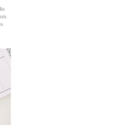
is
um.
us