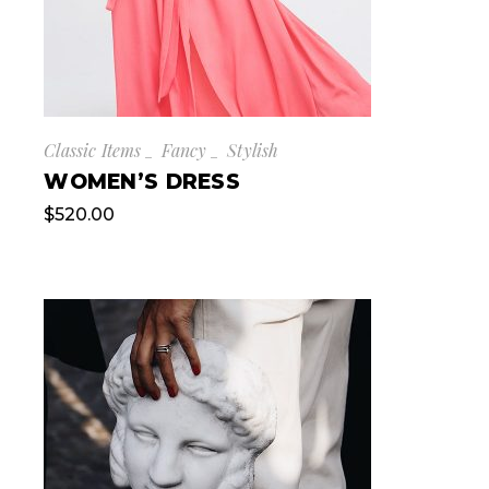
Classic Items
Fancy
Stylish
WOMEN’S DRESS
$
520.00