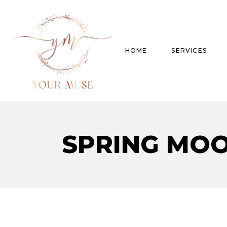
HOME
SERVICES
Product Experti
SPRING MO
Areas of expert
Trend Analysis
Special Projects