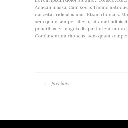
Lorem ipsum dolor sit amet, consectetuer 
Aenean massa. Cum sociis Theme natoque 
nascetur ridiculus mus. Etiam rhoncus. M
sem quam semper libero, sit amet adipis
penatibus et magnis dis parturient montes
Condimentum rhoncus, sem quam semper li
previous