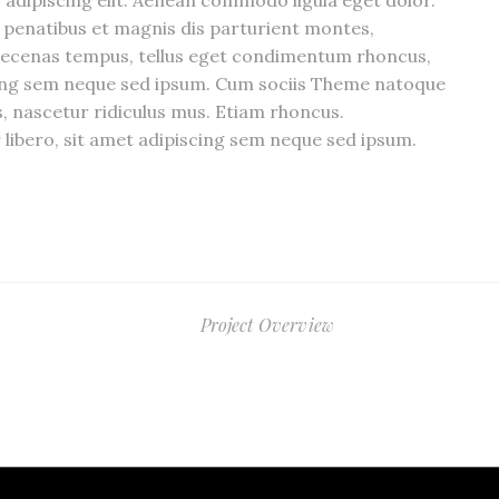
adipiscing elit. Aenean commodo ligula eget dolor.
penatibus et magnis dis parturient montes,
aecenas tempus, tellus eget condimentum rhoncus,
cing sem neque sed ipsum. Cum sociis Theme natoque
, nascetur ridiculus mus. Etiam rhoncus.
bero, sit amet adipiscing sem neque sed ipsum.
Project Overview