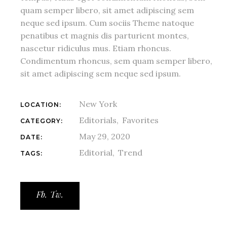
quam semper libero, sit amet adipiscing sem
neque sed ipsum. Cum sociis Theme natoque
penatibus et magnis dis parturient montes,
nascetur ridiculus mus. Etiam rhoncus.
Condimentum rhoncus, sem quam semper libero,
sit amet adipiscing sem neque sed ipsum.
New York
LOCATION:
Editorials
Favorites
CATEGORY:
May 29, 2020
DATE:
Editorial
Trend
TAGS:
Fb.
Tw.